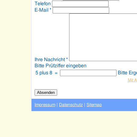
Telefon
E-Mail
*
Ihre Nachricht
*
Bitte Prüfziffer eingeben
5 plus 8
=
Bitte Er
Mit A
Absenden
Impressum
|
Datenschutz
|
Sitemap